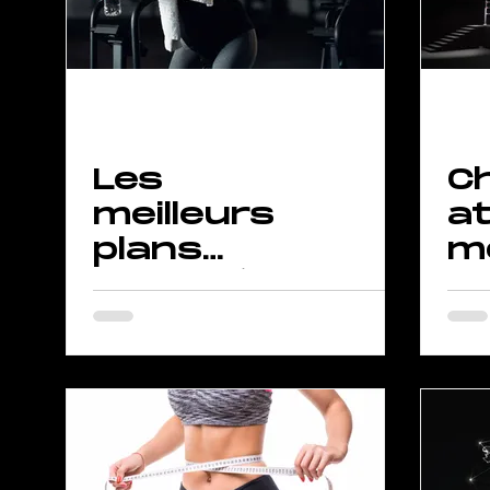
Les
C
meilleurs
a
plans
m
d'entraîne
K
ment
by
cardio en
salle de
sport