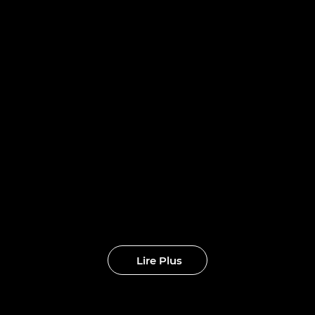
IT poursuit l
formation d
au avec quat
eaux clubs
Lire Plus