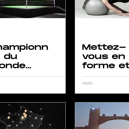
hampionn
Mettez-
t du
vous en
onde
forme e
ickboxing
amusez
 GIGAFIT
vous av
les
exercice
de ballo
de yoga