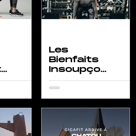
Les
Bienfaits
t
Insoupçon
-
nés de
ec
l'Entrainem
ent en
s
Salle de
n
Sport