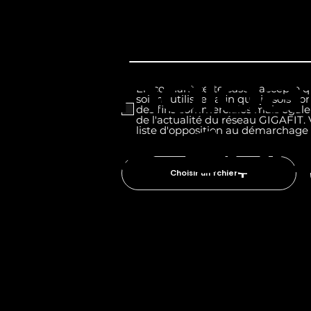
Déposez
candida
En cochant cette case, j'accepte
soient utilisées afin que je sois c
des fins commerciales mais égale
de l'actualité du réseau GIGAFIT. 
liste d'opposition au démarchage
nos équ
Choisir un fchier
recrut
vous