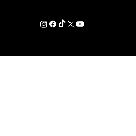
© 2025 ·
MENTIONS LÉGALES
·
RÉGLEMENT INTÉRIEUR
·
CONDITIONS GÉNÉRALES D’ABONNEMENT
-
PLAN DU SITE
-
MÉDIATEUR DE LA CONSOMMATION