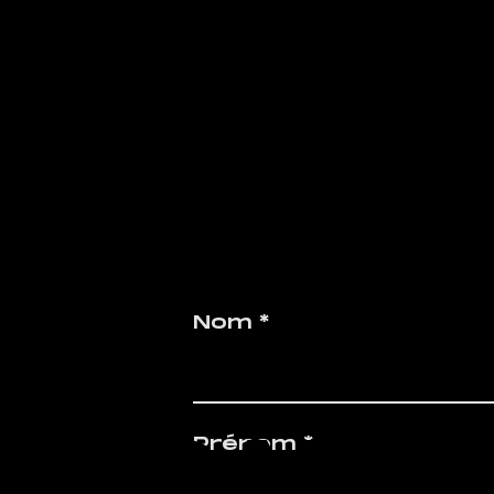
Dans le
du
dévelo
Nom
du rése
GIGAFIT
Prénom