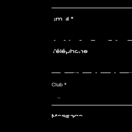
sommes
Email
perman
Téléphone
la rech
Club
de nou
talents.
Message