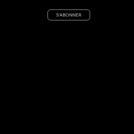
S'ABONNER
LIFESTY