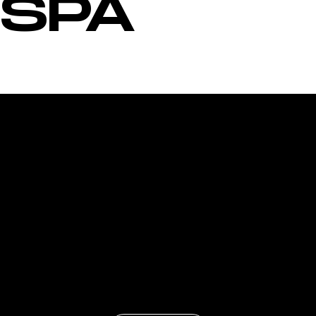
SPA
DÉPENSEZ-VOUS
PUIS RELAXEZ-VOUS
Idéal pour se relaxer après votre séance de sport ou pour
prendre soin de vous au quotidien, l’espace SPA promet
un réel moment de détente.
Alliez sport et détente, et faites de votre séance de
sport un véritable moment pour vous en pensant à votre
corps.