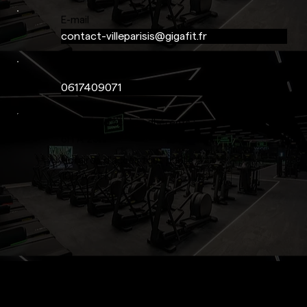
E-mail
contact-villeparisis@gigafit.fr
Téléphone
0617409071
Horaires d'accès adhérents :
6H À 23H
Horaires d'accès tout public
10H À 21H