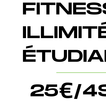
FITNES
ILLIMIT
ÉTUDI
25
€/4