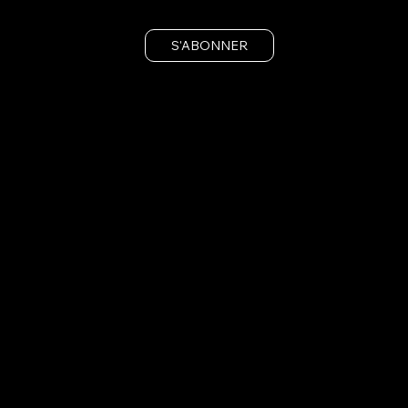
S'ABONNER
Rejoignez-nous dès la rentrée : 4 semaines offertes et frais d'in