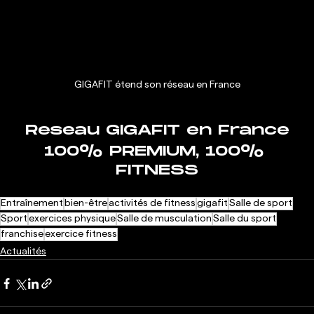
GIGAFIT étend son réseau en France
Reseau GIGAFIT en France
100% PREMIUM, 100% 
FITNESS
Entraînement
bien-être
activités de fitness
gigafit
Salle de sport
Sport
exercices physique
Salle de musculation
Salle du sport
franchise
exercice fitness
Actualités