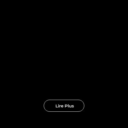
IT poursuit l
formation d
au avec quat
eaux clubs
Lire Plus