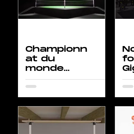
Championn
N
at du
fo
monde
Gi
Kickboxing
S
by GIGAFIT