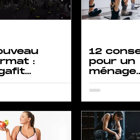
ouveau
12 conse
rmat :
pour un
gafit
ménage
tudio
de
printem
d'entrai
ment
reussi