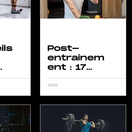
ils
Post-
entrainem
ent : 17
conseils à
ps
suivre
ne
pour
progresse
r