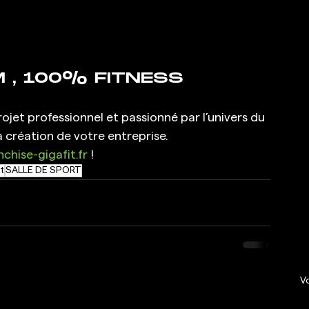
 , 100% FITNESS 
jet professionnel et passionné par l’univers du 
création de votre entreprise.
chise-gigafit.fr
 !
t
SALLE DE SPORT
Vo