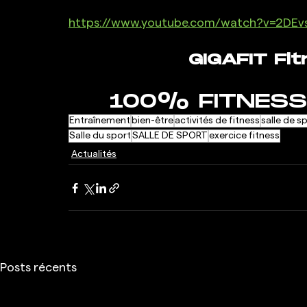
https://www.youtube.com/watch?v=2DEv
GIGAFIT Fi
100% FITNESS
Entraînement
bien-être
activités de fitness
salle de s
Salle du sport
SALLE DE SPORT
exercice fitness
Actualités
Posts récents