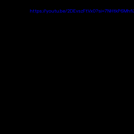
https://youtu.be/2DEvszFtVx0?si=7NHtkP6Mhf