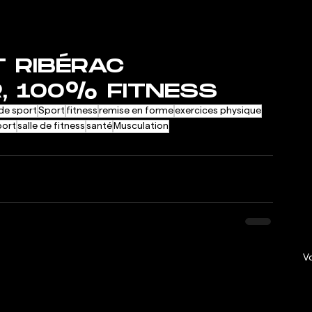
T 
RIBÉRAC
, 100% FITNESS
 de sport
Sport
fitness
remise en forme
exercices physique
port
salle de fitness
santé
Musculation
Vo