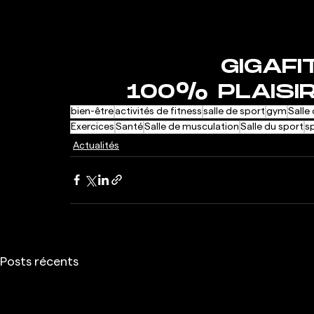
GIGAFI
100% PLAISIR
bien-être
activités de fitness
salle de sport
gym
Salle
Exercices
Santé
Salle de musculation
Salle du sport
s
Actualités
Posts récents