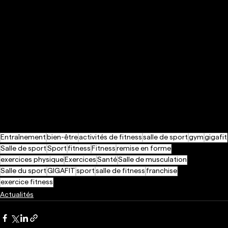
Entraînement
bien-être
activités de fitness
salle de sport
gym
gigafit
Salle de sport
Sport
fitness
Fitness
remise en forme
exercices physique
Exercices
Santé
Salle de musculation
Salle du sport
GIGAFIT
sport
salle de fitness
franchise
exercice fitness
Actualités