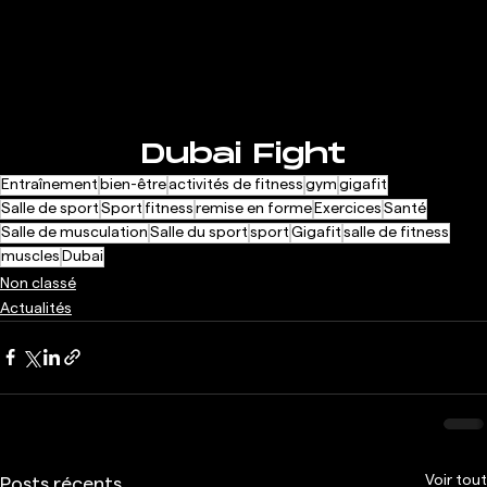
Dubai Fight
Entraînement
bien-être
activités de fitness
gym
gigafit
Salle de sport
Sport
fitness
remise en forme
Exercices
Santé
Salle de musculation
Salle du sport
sport
Gigafit
salle de fitness
muscles
Dubai
Non classé
Actualités
Voir tout
Posts récents