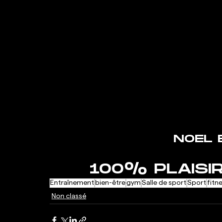
NOEL 
100% PLAISIR
Entraînement
bien-être
gym
Salle de sport
Sport
fitn
Non classé