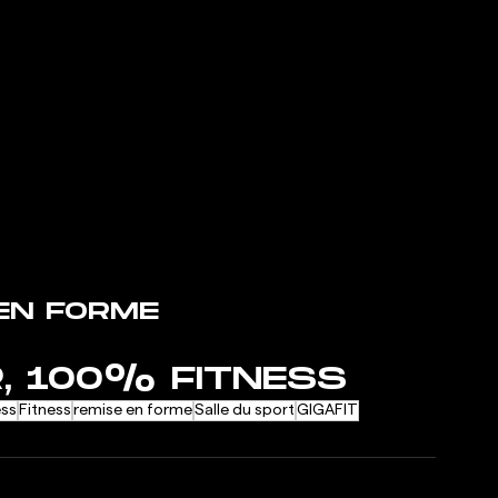
EN FORME
, 100% FITNESS
ess
Fitness
remise en forme
Salle du sport
GIGAFIT