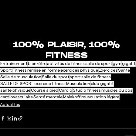
100% PLAISIR, 100% 
FITNESS
Entraînement
bien-être
activités de fitness
salle de sport
gym
gigafit
Sport
Fitness
remise en forme
exercices physique
Exercices
Santé
Salle de musculation
Salle du sport
sport
salle de fitness
SALLE DE SPORT
exercice fitness
Musculation
club gigafit
santé physique
Course à pied
Cardio
Studio fitness
muscles du dos
cardiovasculaire
Santé mentale
Malakoff
musculation légère
Actualités