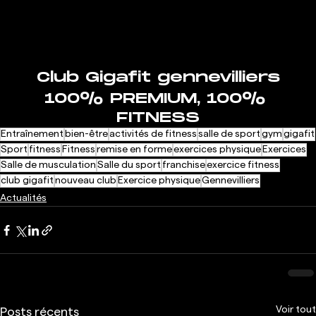
Club Gigafit gennevilliers
100% PREMIUM, 100% 
FITNESS
Entraînement
bien-être
activités de fitness
salle de sport
gym
gigafit
Sport
fitness
Fitness
remise en forme
exercices physique
Exercices
Salle de musculation
Salle du sport
franchise
exercice fitness
club gigafit
nouveau club
Exercice physique
Gennevilliers
Actualités
Voir tout
Posts récents