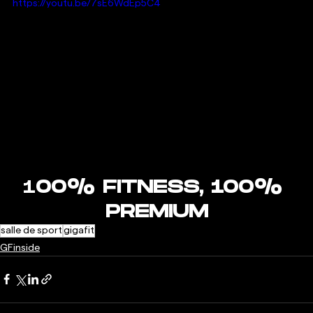
https://youtu.be/7sE6WdEp5C4
1
00% FITNESS, 100% 
PREMIUM
salle de sport
gigafit
GFinside