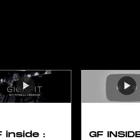
 inside :
GF INSID