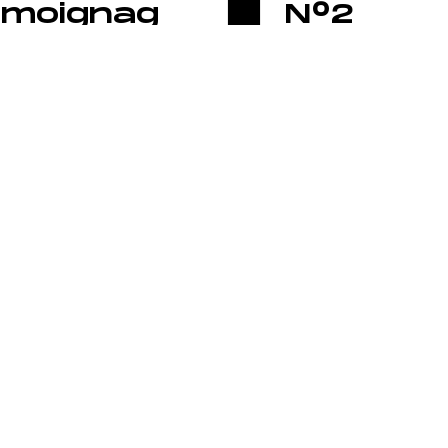
émoignag
N°2
 de
[VIDÉO]
melie
LA FRANCHISE
IONS
OUVRIR UN CLUB GIGAFIT
REJOINDRE LA FRANCHISE
ous