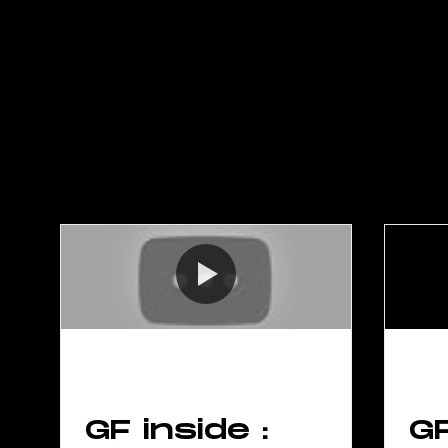
GF inside :
GF