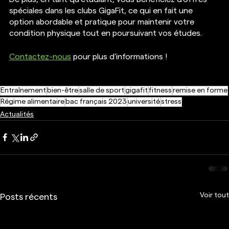
spéciales dans les clubs GigaFit, ce qui en fait une 
option abordable et pratique pour maintenir votre 
condition physique tout en poursuivant vos études.
Contactez-nous
 pour plus d'informations ! 
Entraînement
bien-être
salle de sport
gigafit
fitness
remise en forme
Régime alimentaire
bac français 2023
université
stress
Actualités
Voir tout
Posts récents