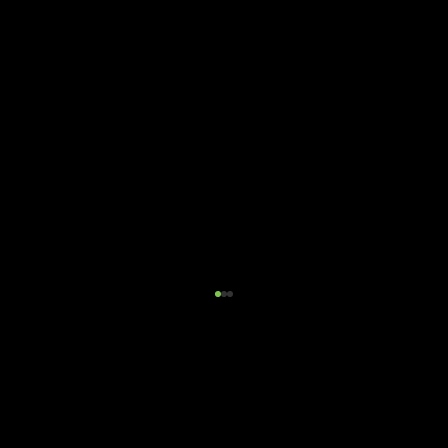
GIGAFIT