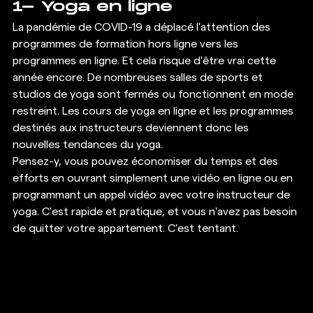
1- Yoga en ligne 
La pandémie de COVID-19 a déplacé l'attention des 
programmes de formation hors ligne vers les 
programmes en ligne. Et cela risque d'être vrai cette 
année encore. De nombreuses salles de sports et 
studios de yoga sont fermés ou fonctionnent en mode 
restreint. Les cours de yoga en ligne et les programmes 
destinés aux instructeurs deviennent donc les 
nouvelles tendances du yoga. 
Pensez-y, vous pouvez économiser du temps et des 
efforts en ouvrant simplement une vidéo en ligne ou en 
programmant un appel vidéo avec votre instructeur de 
yoga. C'est rapide et pratique, et vous n'avez pas besoin 
de quitter votre appartement. C'est tentant. 