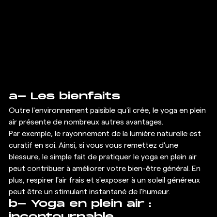
a- Les bienfaits 
Outre l'environnement paisible qu'il crée, le yoga en plein 
air présente de nombreux autres avantages. 
Par exemple, le rayonnement de la lumière naturelle est 
curatif en soi. Ainsi, si vous vous remettez d'une 
blessure, le simple fait de pratiquer le yoga en plein air 
peut contribuer à améliorer votre bien-être général. En 
plus, respirer l'air frais et s'exposer à un soleil généreux 
peut être un stimulant instantané de l'humeur. 
b- Yoga en plein air : 
incontournable 