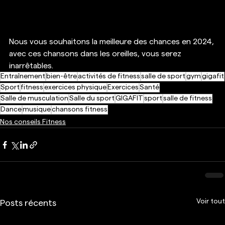
Nous vous souhaitons la meilleure des chances en 2024, 
avec ces chansons dans les oreilles, vous serez 
inarrêtables.
Entraînement
bien-être
activités de fitness
salle de sport
gym
gigafit
Sport
fitness
exercices physique
Exercices
Santé
Salle de musculation
Salle du sport
GIGAFIT
sport
salle de fitness
Dance
musique
chansons fitness
Nos conseils Fitness
Voir tout
Posts récents