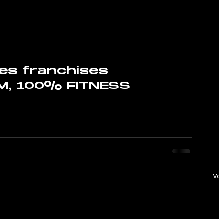
s franchises​
M, 100% FITNESS
Vo