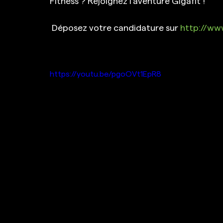
Fitness ? Rejoignez l'aventure Gigafit !
 Déposez votre candidature sur 
http://www
https://youtu.be/pgoOVt1EpR8