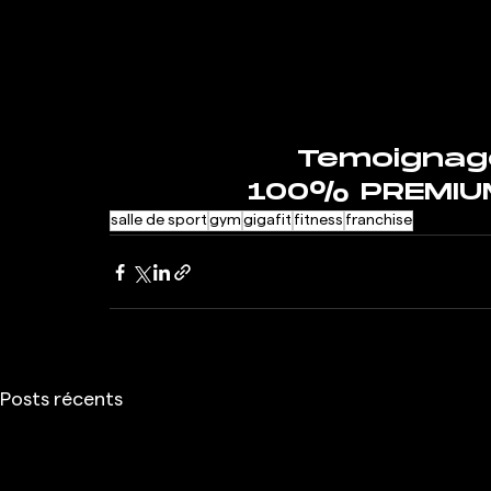
Temoignage
100% PREMIU
salle de sport
gym
gigafit
fitness
franchise
Posts récents