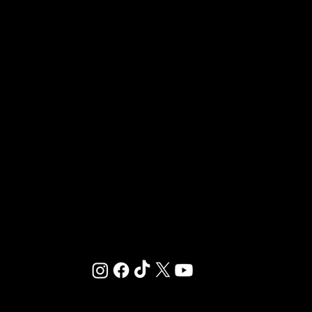
OUVRIR UN CLUB GIGAFIT
REJOINDRE LA FRANCHISE
Chez GIGAFIT, nous sommes dédiés à vous offrir
un environnement où le sport et le bien-être se
rencontrent.
© 2025 ·
MENTIONS LÉGALES
·
RÉGLEMENT INTÉRIEUR
·
CONDITIONS GÉNÉRALES D’ABONNEMENT
-
PLAN DU SITE