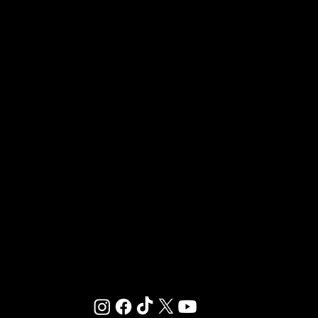
LA FRANCHISE
OUVRIR UN CLUB GIGAFIT
REJOINDRE LA FRANCHISE
Chez GIGAFIT, nous sommes dédiés à vous offrir
un environnement où le sport et le bien-être se
rencontrent.