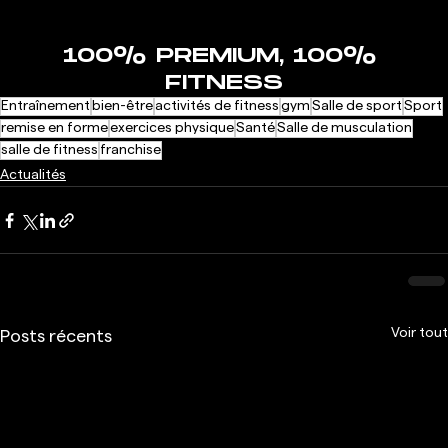
100% PREMIUM, 100% 
FITNESS
Entraînement
bien-être
activités de fitness
gym
Salle de sport
Sport
remise en forme
exercices physique
Santé
Salle de musculation
salle de fitness
franchise
Actualités
Voir tout
Posts récents