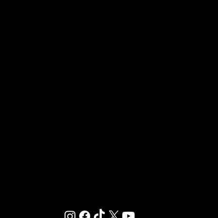
Accès réseaux
LA FRANCHISE
OUVRIR UN CLUB GIGAFIT
REJOINDRE LA FRANCHISE
Chez GIGAFIT, nous sommes dédiés à vous offrir
un environnement où le sport et le bien-être se
rencontrent.