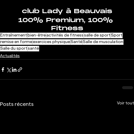
club Lady à Beauvais
100% Premium, 100% 
Fitness
Entraînement
bien-être
activités de fitness
salle de sport
Sport
remise en forme
exercices physique
Santé
Salle de musculation
Salle du sport
santé
Actualités
Voir tout
Posts récents