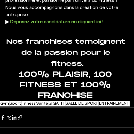
professionnel et passionné par l’univers du Fitness ? 
Nous vous accompagnons dans la création de votre 
entreprise. 
▶ 
Déposez votre candidature en cliquant ici ! 
Nos franchises temoignent 
de la passion pour le 
fitness.
100% PLAISIR, 100 
FITNESS ET 100% 
FRANCHISE 
gym
Sport
Fitness
Santé
GIGAFIT
SALLE DE SPORT
ENTRAINEMENT