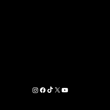
OUVRIR UN CLUB GIGAFIT
REJOINDRE LA FRANCHISE
Chez GIGAFIT, nous sommes dédiés à vous offrir
un environnement où le sport et le bien-être se
rencontrent.
© 2025 ·
MENTIONS LÉGALES
·
RÉGLEMENT INTÉRIEUR
·
CONDITIONS GÉNÉRALES D’ABONNEMENT
-
PLAN DU SITE
-
MÉDIATEUR DE LA CONSOMMATION