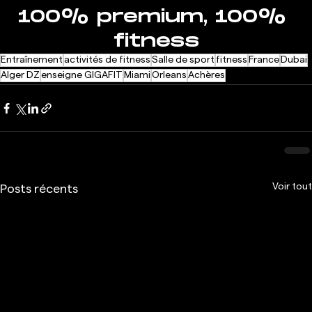
100% premium, 100% 
fitness
Entraînement
activités de fitness
Salle de sport
fitness
France
Dubai
Alger DZ
enseigne GIGAFIT
Miami
Orleans
Achères
Voir tout
Posts récents