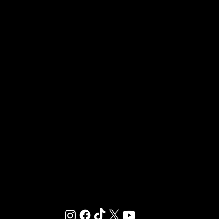
Accès réseaux
LA FRANCHISE
OUVRIR UN CLUB GIGAFIT
REJOINDRE LA FRANCHISE
Chez GIGAFIT, nous sommes dédiés à vous offrir
un environnement où le sport et le bien-être se
rencontrent.