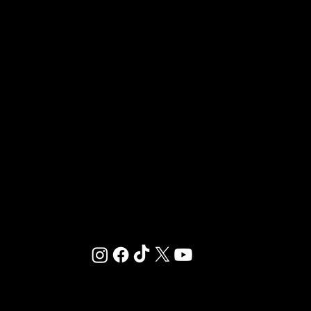
OUVRIR UN CLUB GIGAFIT
REJOINDRE LA FRANCHISE
Chez GIGAFIT, nous sommes dédiés à vous offrir
un environnement où le sport et le bien-être se
rencontrent.
© 2025 ·
MENTIONS LÉGALES
·
RÉGLEMENT INTÉRIEUR
·
CONDITIONS GÉNÉRALES D’ABONNEMENT
-
PLAN DU SITE
-
MÉDIATEUR DE LA CONSOMMATION