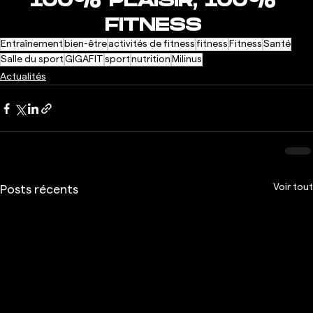
100% PLAISIR, 100% 
FITNESS
Entraînement
bien-être
activités de fitness
fitness
Fitness
Santé
Salle du sport
GIGAFIT
sport
nutrition
Milinus
Actualités
Voir tout
Posts récents