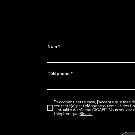
REUNION
abon
JOSEPH
​Places limitées !
Nom
Téléphone
En cochant cette case, j'accepte que mes do
contacté(e) par téléphone ou email à des fi
l'actualité du réseau GIGAFIT. Vous pouvez v
téléphonique
Bloctel