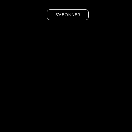
S'ABONNER
Préinscrivez-vous et bénéficiez de nos offres exclusives