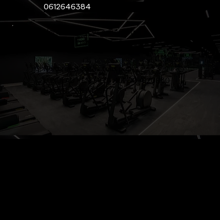
0612646384
Horaires d'accès adhérents :
LUNDI AU DIMANCHE : 06H00 À 23H00
Horaires d'accès tout public
LUNDI AU VENDREDI : 10H00 À 20H30
SAMEDI : 10H À 16H
NOS