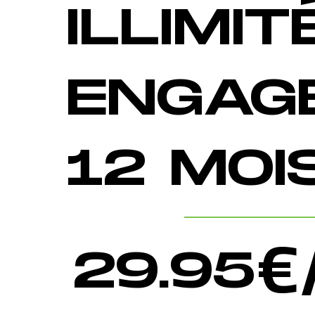
ILLIMIT
ENGAG
12 MOI
29.95
€