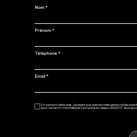
Nom
Prénom
Téléphone
ABONN
Email
Z-VOU
En cochant cette case, j'accepte que mes données personnelles soient 
pour me ternir informé(e) de l'actualité du réseau GIGAFIT. Vous pou
EN