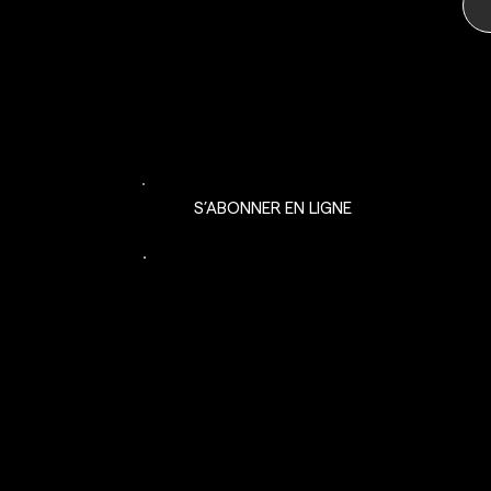
LIGNE
S’ABONNER EN LIGNE
SÉANCE D’ESSAI
NOS ENGAGEMENTS