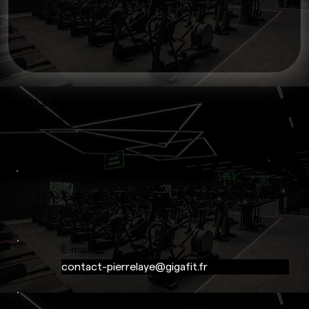
Prêt à transformer votre physique ?
On vous attend.
Adresse
7 AVENUE DU GÉNÉRAL LECLERC, PIERRELAYE,
FRANCE
E-mail
contact-pierrelaye@gigafit.fr
Téléphone