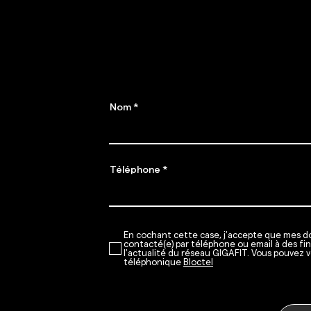
abon
Préparez-vous,
​Places limitées !
Nom
Téléphone
En cochant cette case, j'accepte que mes do
contacté(e) par téléphone ou email à des fi
l'actualité du réseau GIGAFIT. Vous pouvez v
téléphonique
Bloctel