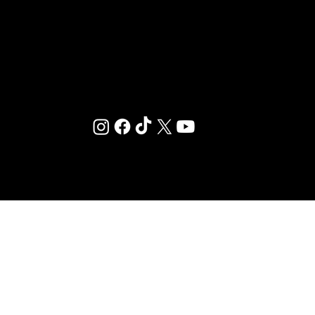
un environnement où le sport et le bien-être se
rencontrent.
© 2025 ·
MENTIONS LÉGALES
·
RÉGLEMENT INTÉRIEUR
·
CONDITIONS GÉNÉRALES D’ABONNEMENT
-
PLAN DU SITE
-
MÉDIATEUR DE LA CONSOMMATION