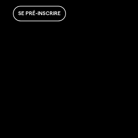
SE PRÉ-INSCRIRE
GIGAFIT
Accueil
Concept
Clubs
Coaches
Spa
Boxing
Café
Le mag