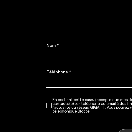
abon
Préparez-vous,
​Places limitées !
Nom
Téléphone
En cochant cette case, j'accepte que mes do
contacté(e) par téléphone ou email à des fi
l'actualité du réseau GIGAFIT. Vous pouvez v
téléphonique
Bloctel