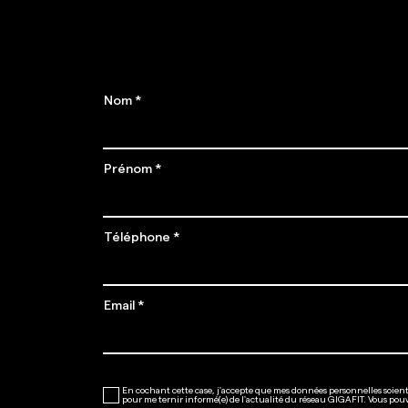
​Places limitées !
Nom
Prénom
Téléphone
Email
En cochant cette case, j'accepte que mes données personnelles soient 
pour me ternir informé(e) de l'actualité du réseau GIGAFIT. Vous pou