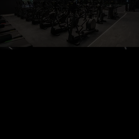
Horaires d'accès tout public
LUN – VEN : 9H30 À 21H
SAMEDI – DIMANCHE : 10H À 19H
NOS
SERVICE