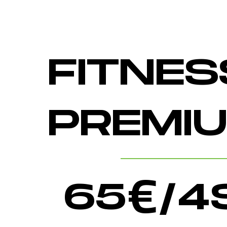
FITNES
PREMI
65
€/4