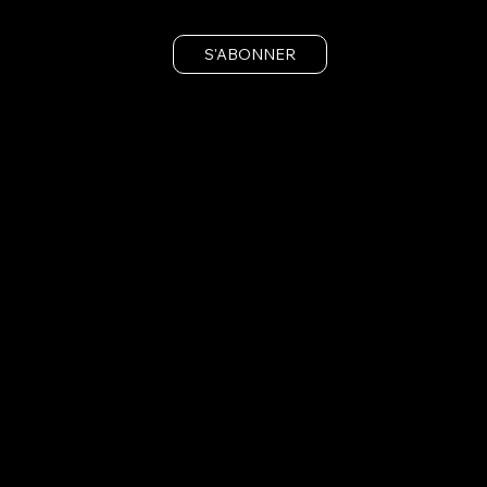
S'ABONNER
Préinscrivez-vous et bénéficiez de nos offres exclusives