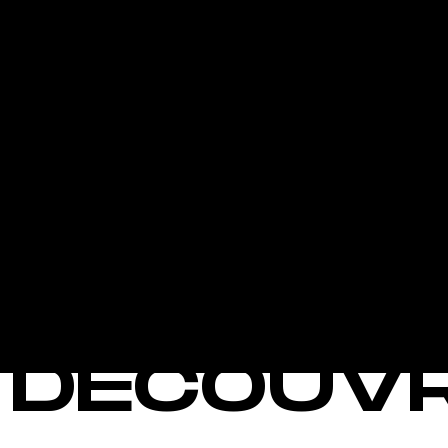
/ ACTIVI
Découvrez notre large gamme d'activités et de services pre
améliorer votre entraînement et vous donner les meilleurs rés
soient vos objectifs et vos besoins, nous avons tout ce qu'il f
permettre de vous entraîner comme un pro.
DÉCOUV