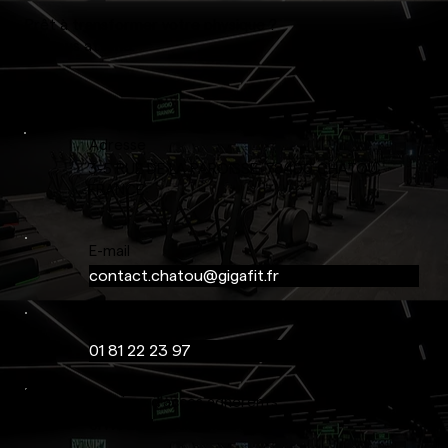
Prêt à transformer votre physique ?
On vous attend.
Adresse
3-5 RUE DE LA PAROISSE, 78400 CHATOU,
FRANCE
E-mail
contact.chatou@gigafit.fr
Téléphone
01 81 22 23 97
Horaires d'accès adhérents :
6H À 23H – 7J/7