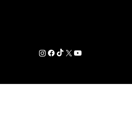
un environnement où le sport et le bien-être se
rencontrent.
© 2025 ·
MENTIONS LÉGALES
·
RÉGLEMENT INTÉRIEUR
·
CONDITIONS GÉNÉRALES D’ABONNEMENT
-
PLAN DU SITE
-
MÉDIATEUR DE LA CONSOMMATION