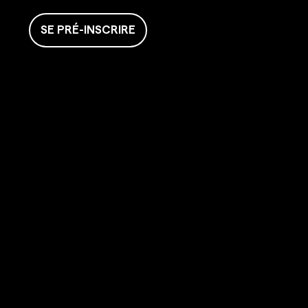
SE PRÉ-INSCRIRE
GIGAFIT
Accueil
Concept
Clubs
Coaches
Spa
Boxing
Café
Le mag