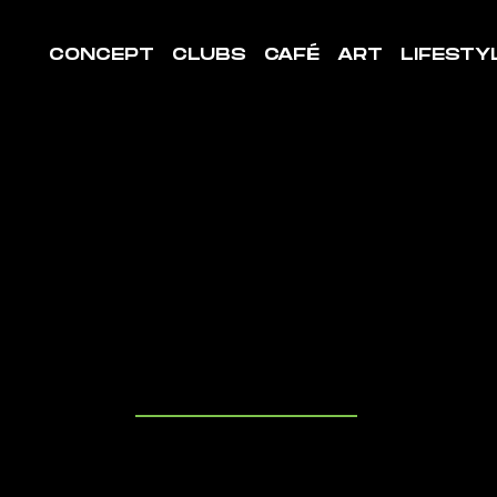
CONCEPT
CLUBS
CAFÉ
ART
LIFESTY
LE DE
ORT
RSAILLES
uvrez les cl