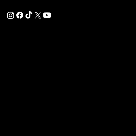
SAL
SP
VE
Déco