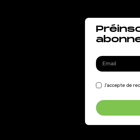
Préins
abonn
J'accepte de rec