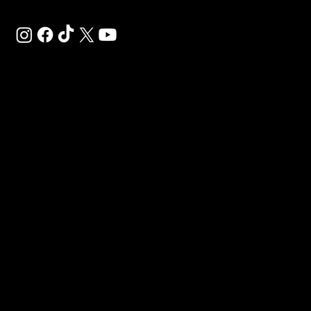
SAL
SP
MA
Déco