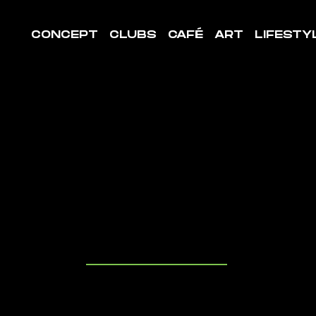
CONCEPT
CLUBS
CAFÉ
ART
LIFESTY
LE DE
ORT SAIN
XIME
uvrez les cl