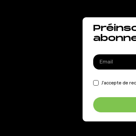
Préins
abonn
J'accepte de rec