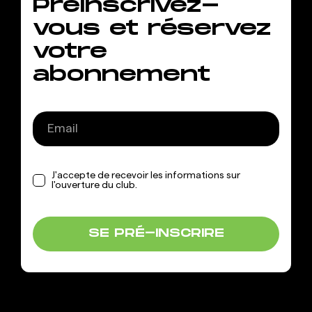
Préinscrivez-
vous et réservez
votre
abonnement
J'accepte de recevoir les informations sur
l'ouverture du club.
SE PRÉ-INSCRIRE