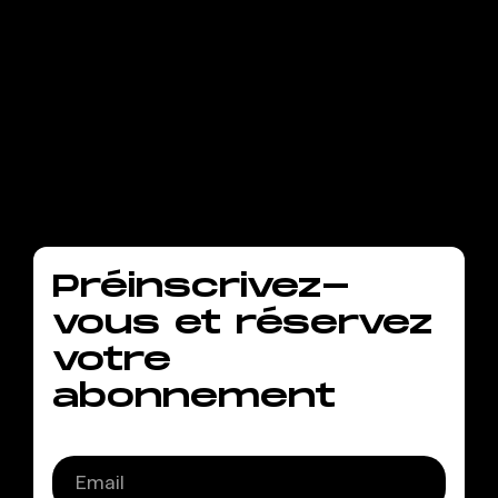
entraîner 
vous le
souhaitez !.
Préinscrivez-
vous et réservez
votre
abonnement