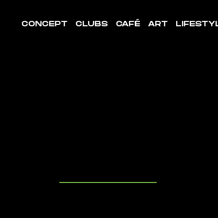
CONCEPT
CLUBS
CAFÉ
ART
LIFESTY
LE DE
ORT LE
IT-QUEVI
uvrez les cl