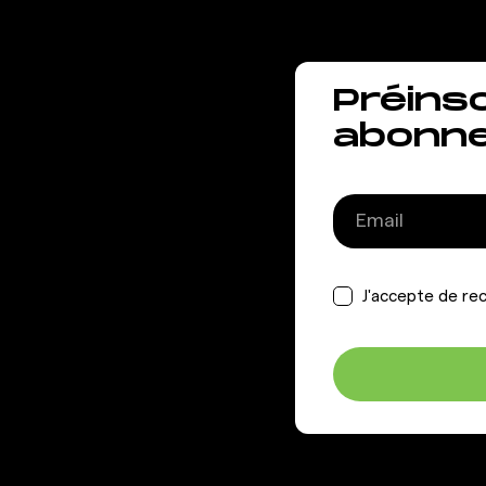
Préins
abonn
J'accepte de rec