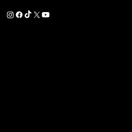
SAL
SP
PET
Déco