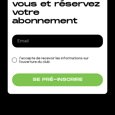
vous et réservez
votre
abonnement
J'accepte de recevoir les informations sur
l'ouverture du club.
SE PRÉ-INSCRIRE