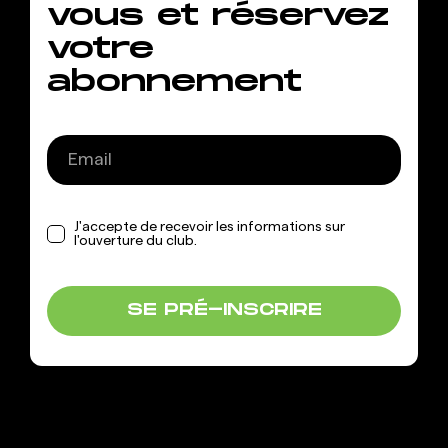
vous et réservez
votre
abonnement
J'accepte de recevoir les informations sur
l'ouverture du club.
SE PRÉ-INSCRIRE