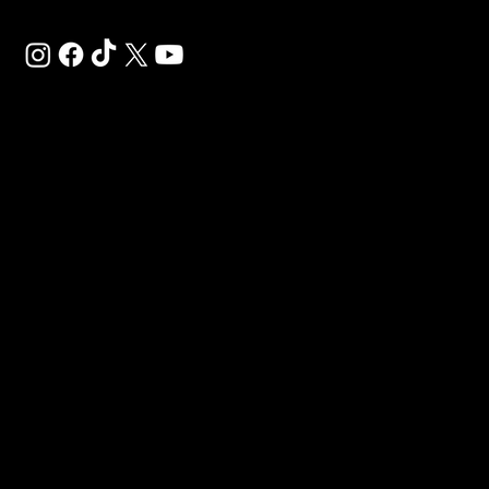
SAL
SP
Déco
Gigaf