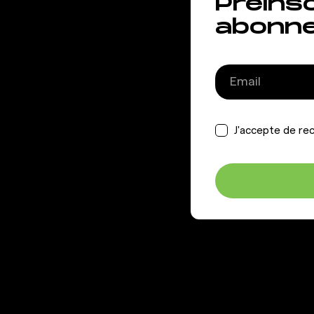
Préins
abonn
J'accepte de rec
GIGAFIT
AIDE &
INFORMAT