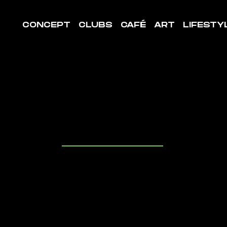
CONCEPT
CLUBS
CAFÉ
ART
LIFESTY
LE DE
ORT ELNE
uvrez les cl
it à proximit