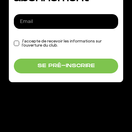
J'accepte de recevoir les informations sur
l'ouverture du club.
SE PRÉ-INSCRIRE
GIGAFIT
Accueil
Concept