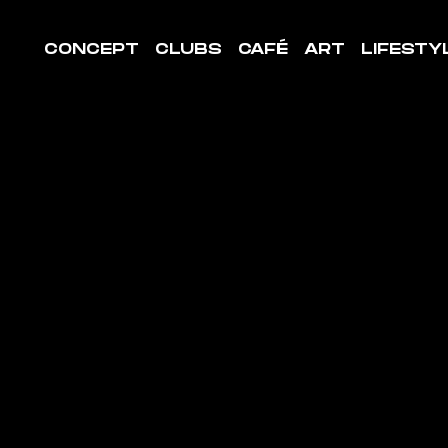
CONCEPT
CLUBS
CAFÉ
ART
LIFESTY
LE DE
ORT 5E
RONDISS
DE PARIS