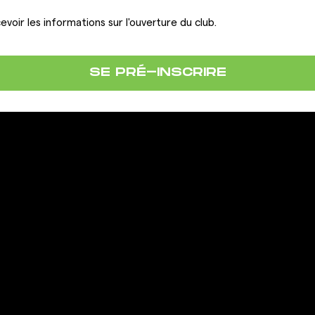
evoir les informations sur l'ouverture du club.
SE PRÉ-INSCRIRE
LA FRANCHISE
IONS
OUVRIR UN CLUB GIGAFIT
REJOINDRE LA FRANCHISE
ous
actation
 contrat