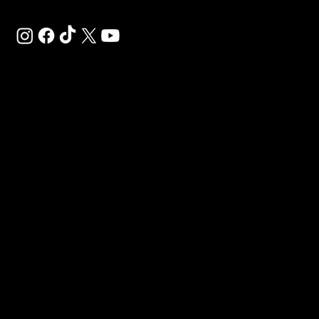
SAL
SP
AR
NT 