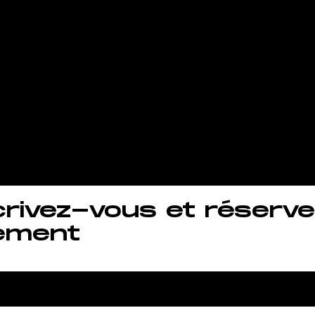
s et vous
aîner quand 
uhaitez !.
crivez-vous et réserve
ement