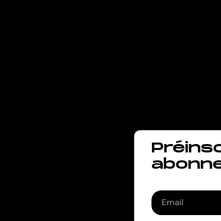
Pari
entr
le so
Préins
abonn