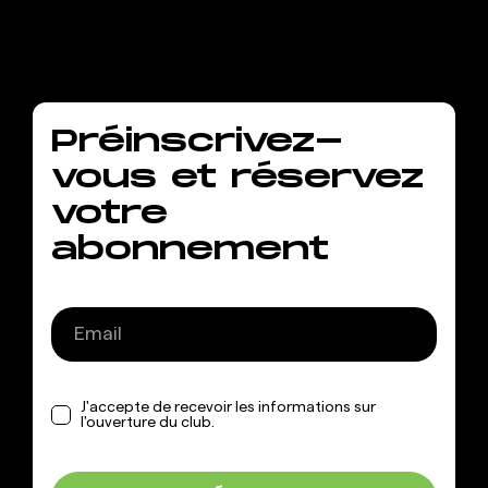
souhaitez !.
Préinscrivez-
vous et réservez
votre
abonnement
J'accepte de recevoir les informations sur
l'ouverture du club.