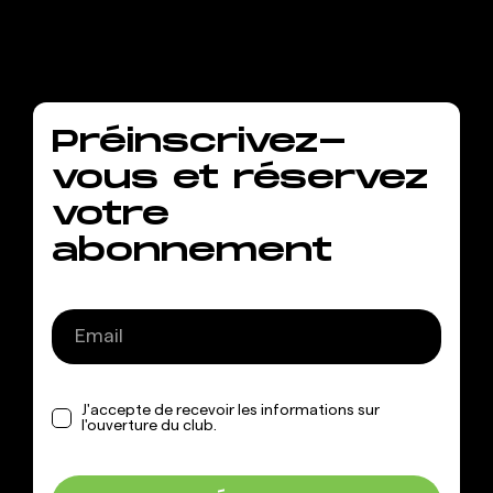
vous le souh
Préinscrivez-
vous et réservez
votre
abonnement
J'accepte de recevoir les informations sur
l'ouverture du club.