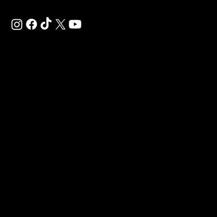
SAL
SP
BÉ
Déco