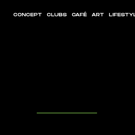
CONCEPT
CLUBS
CAFÉ
ART
LIFESTY
LE DE
ORT
THENY
uvrez les cl