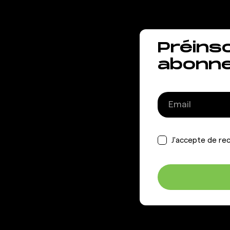
Préins
abonn
J'accepte de rec