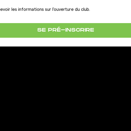
evoir les informations sur l'ouverture du club.
SE PRÉ-INSCRIRE
LA FRANCHISE
IONS
OUVRIR UN CLUB GIGAFIT
REJOINDRE LA FRANCHISE
ous
actation
 contrat