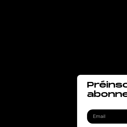
Mesm
entr
le so
Préins
abonn