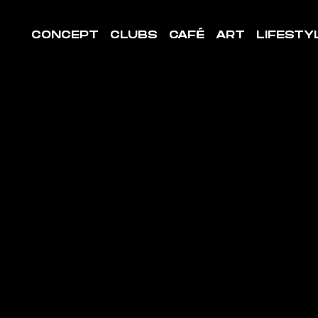
CONCEPT
CLUBS
CAFÉ
ART
LIFESTY
LE DE
ORT LA
APELLE-
INT-MESM