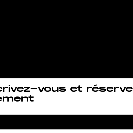
in et vous
aîner quand 
uhaitez !.
crivez-vous et réserve
ement