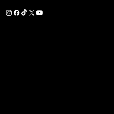
SAL
SP
CH
SA