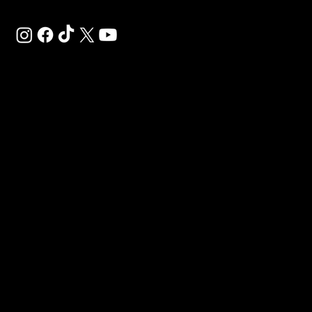
SAL
SP
TRO
Déco