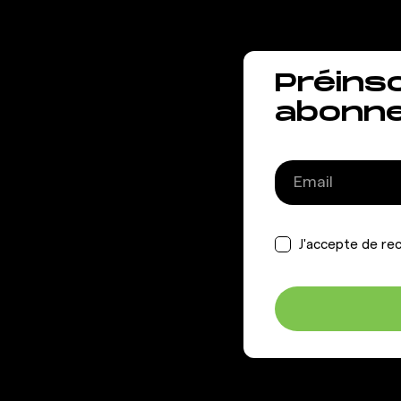
Préins
abonn
J'accepte de rec