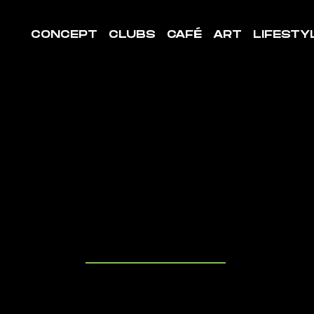
CONCEPT
CLUBS
CAFÉ
ART
LIFESTY
LE DE
ORT LES
IS-ÎLETS
uvrez les cl